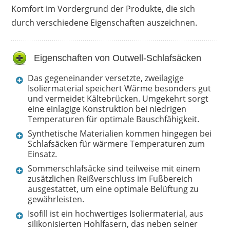
schmälern vermag.
Komfort im Vordergrund der Produkte, die sich
durch verschiedene Eigenschaften auszeichnen.
Vorteile
Deckenform ist praktisch
leicht und klein verpackt
Eigenschaften von Outwell-Schlafsäcken
auch für große Menschen
Das gegeneinander versetzte, zweilagige
gute Qualität
Isoliermaterial speichert Wärme besonders gut
raschelt nicht
und vermeidet Kältebrücken. Umgekehrt sorgt
eine einlagige Konstruktion bei niedrigen
Temperaturen für optimale Bauschfähigkeit.
Nachteile
Synthetische Materialien kommen hingegen bei
Schlafsäcken für wärmere Temperaturen zum
falsche Größenangabe
Einsatz.
Sommerschlafsäcke sind teilweise mit einem
zusätzlichen Reißverschluss im Fußbereich
ausgestattet, um eine optimale Belüftung zu
gewährleisten.
Isofill ist ein hochwertiges Isoliermaterial, aus
silikonisierten Hohlfasern, das neben seiner