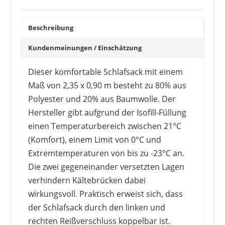
rund ums Camping
6
FAQ – häufig gestellte Fragen
Beschreibung
Kundenmeinungen / Einschätzung
OUTWELL
Dieser komfortable Schlafsack mit einem
81,80 €
*
Maß von 2,35 x 0,90 m besteht zu 80% aus
Polyester und 20% aus Baumwolle. Der
Hersteller gibt aufgrund der Isofill-Füllung
einen Temperaturbereich zwischen 21°C
(Komfort), einem Limit von 0°C und
Extremtemperaturen von bis zu -23°C an.
Die zwei gegeneinander versetzten Lagen
verhindern Kältebrücken dabei
wirkungsvoll. Praktisch erweist sich, dass
der Schlafsack durch den linken und
rechten Reißverschluss koppelbar ist.