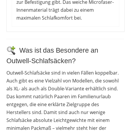
zur Befestigung gibt. Das weiche Microfaser-
Innenmaterial trägt dabei zu einem
maximalen Schlafkomfort bei.
Bei diesem Modell rufen vor allem das geringe
Gewicht und kleine Packmaß positive
Reaktionen hervor. Praktisch erscheint auch die
Was ist das Besondere an
Deckenform, die sogar für zwei Personen
Outwell-Schlafsäcken?
ausreichend ist. Auch sonst ist dieses Modell
komfortabel dimensioniert und eignet sich auch
Outwell-Schlafsäcke sind in vielen Fällen koppelbar.
für groß gewachsene NutzerInnen. Die Qualität
Auch gibt es eine Vielzahl von Modellen, die sowohl
des Materials und der Verarbeitung erscheinen
als XL- als auch als Double-Variante erhältlich sind.
als gut, zumal der Schlafsack nicht raschelt, was
Das kommt natürlich Paaren im Familienurlaub
viele als störend empfinden würden. Einen
entgegen, die eine erklärte Zielgruppe des
kleinen Abzug gibt es, da die Größenangabe
Herstellers sind. Damit sind auch nur wenige
nicht immer korrekt zu sein scheint, was die
Schlafsäcke absolute Leichtgewichte mit einem
Freude an diesem Produkt jedoch kaum zu
minimalen Packmaß – vielmehr steht hier der