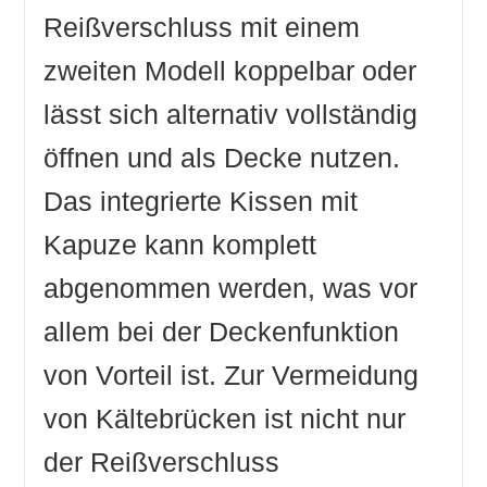
Arm- und Beinfreiheit
Reißverschluss mit einem
Flanellfutter ist gemütlich
zweiten Modell koppelbar oder
Schutzwulst am Reißverschluss
ausreichende Wärmeisolierung
lässt sich alternativ vollständig
kein Rascheln beim Bewegen
öffnen und als Decke nutzen.
Das integrierte Kissen mit
Nachteile
Packmaß
Kapuze kann komplett
abgenommen werden, was vor
allem bei der Deckenfunktion
von Vorteil ist. Zur Vermeidung
von Kältebrücken ist nicht nur
der Reißverschluss