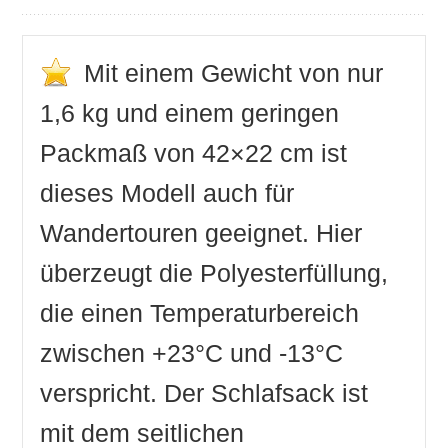
überzeugt. Positive Reaktionen ruft zunächst
das weiche Innenfutter aus Flanell hervor, doch
auch die Arm- und Beinfreiheit stößt auf
Mit einem Gewicht von nur
Begeisterung. Aufgrund des Baumwollanteils im
1,6 kg und einem geringen
Außenmaterial raschelt der Schlafsack beim
Bewegen nicht, was ebenfalls Erwähnung in den
Packmaß von 42×22 cm ist
Rezensionen findet. Die Wärmeisolierung ist
dieses Modell auch für
hervorragend, um dieses Produkt im Camper zu
nutzen – was sich aufgrund des hohen
Wandertouren geeignet. Hier
Packmaßes auch anbietet. Hier weisen die
überzeugt die Polyesterfüllung,
Nutzerinnen darauf hin, dass der Packsack das
Maß kaum komprimiert, was den Umgang etwas
die einen Temperaturbereich
unhandlich macht. Insgesamt spricht eine
zwischen +23°C und -13°C
überwiegende Mehrheit allerdings eine
Kaufempfehlung aus.
verspricht. Der Schlafsack ist
mit dem seitlichen
Vorteile