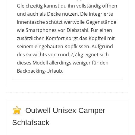
Gleichzeitig kannst du ihn vollständig öffnen
und auch als Decke nutzen. Die integrierte
OUTWELL
Innentasche schützt wertvolle Gegenstände
24,99 €
*
wie Smartphones vor Diebstahl. Für einen
zusätzlichen Komfort sorgt das Kopfteil mit
seinem eingebauten Kopfkissen. Aufgrund
des Gewichts von rund 2,7 kg eignet sich
dieses Modell allerdings weniger für den
Backpacking-Urlaub.
Eine überwiegende Mehrheit der NutzerInnen
ist mit diesem Modell mehr als zufrieden.
Sowohl das weiche Innenmaterial als auch die
Oberfläche werden als angenehm bezeichnet.
Outwell Unisex Camper
Dabei fällt nicht nur das modische Design ins
Schlafsack
Gewicht, sondern auch die Tatsache, dass der
OUTWELL
Schlafsack nicht raschelt. Das Kissen erscheint