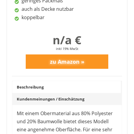
geringes Packmaß
hält warm
auch als Decke nutzbar
1
2
3
4
5
>
koppelbar
Nachteile
hält angegebenen Temperaturen nicht stand
n/a €
inkl 19% MwSt
Beschreibung
Kundenmeinungen / Einschätzung
Mit einem Obermaterial aus 80% Polyester
und 20% Baumwolle bietet dieses Modell
eine angenehme Oberfläche. Für eine sehr