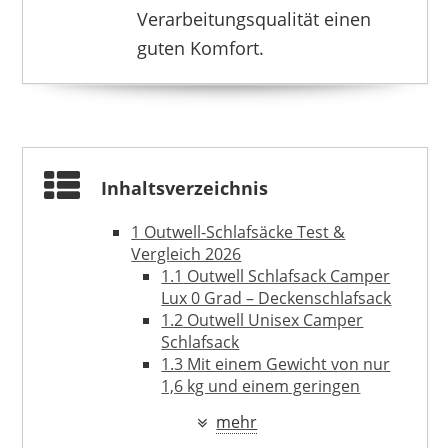
79,80 €
*
Verarbeitungsqualität einen
guten Komfort.
Inhaltsverzeichnis
1
Outwell-Schlafsäcke Test &
Vergleich 2026
1.1
Outwell Schlafsack Camper
Lux 0 Grad – Deckenschlafsack
1.2
Outwell Unisex Camper
Schlafsack
1.3
Mit einem Gewicht von nur
OUTWELL
70,29 €
*
1,6 kg und einem geringen
Packmaß von 42×22 cm ist
mehr
dieses Modell auch für