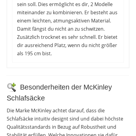
sein soll. Dies ermöglicht es dir, 2 Modelle
miteinander zu kombinieren. Er besteht aus
einem leichten, atmungsaktiven Material.
Damit fängst du nicht an zu schwitzen.
Zusätzlich trocknet es sehr schnell. Er bietet
dir ausreichend Platz, wenn du nicht größer
als 195 cm bist.
Die Käufer sind mit dem Preis-Leistungs-
Verhältnis zufrieden. Besonders froh sind sie
über die großzügige Beinfreiheit, da der
Besonderheiten der McKinley
Deckenschlafsack zu den Beinen hin nicht enger
Schlafsäcke
wird. Das ermöglicht ihnen verschiedene
Schlafpositionen einzunehmen. Dennoch
Die Marke McKinley achtet darauf, dass die
benötigt er im Rucksack kaum Platz. Im
Schlafsäcke intuitiv designt sind und dabei höchste
Lieferumfang ist ein Packsack mit
Qualitätsstandards in Bezug auf Robustheit und
Kompressionsriemen enthalten. Dank der
Stabilität erfüllen. Welche Innovationen sie dafür