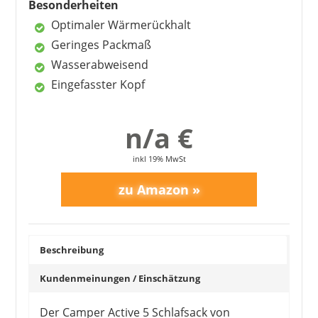
Abenteuer und Naturverbundenheit
Besonderheiten
6
FAQ – häufig gestellte Fragen zu
Optimaler Wärmerückhalt
McKinley Schlafsäcken
Geringes Packmaß
7
Weiterführende Inhalte
Wasserabweisend
Eingefasster Kopf
MC KINLEY
n/a €
44,99 €
*
inkl 19% MwSt
Beschreibung
Kundenmeinungen / Einschätzung
Der Camper Active 5 Schlafsack von