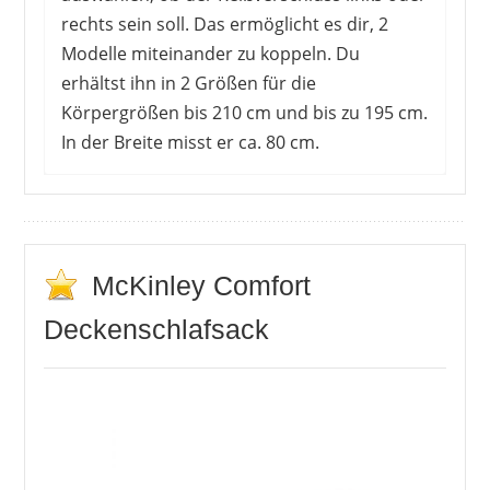
rechts sein soll. Das ermöglicht es dir, 2
Modelle miteinander zu koppeln. Du
erhältst ihn in 2 Größen für die
Körpergrößen bis 210 cm und bis zu 195 cm.
In der Breite misst er ca. 80 cm.
Die Käufer sind mit dem Preis-Leistungs-
Verhältnis zufrieden. Sie schätzen das
federleichte Gewicht und die dennoch gute
Wärmeisolation. Im Lieferumfang ist ein
McKinley Comfort
passender Packsack enthalten, was das
Deckenschlafsack
Verstauen erleichtert. Ihn kannst du mit einigen
Riemen komprimieren, sodass der Schlafsack
noch weniger Stauraum im Rucksack benötigt.
Die Kopplungsfunktion gefällt vor allem
Pärchen, da sie damit genügend Platz zu zweit
haben. Singles wünschen sich ein breiteres