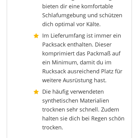
MC KINLEY
bieten dir eine komfortable
34,99 €
*
Schlafumgebung und schützen
dich optimal vor Kälte.
Im Lieferumfang ist immer ein
Packsack enthalten. Dieser
komprimiert das Packmaß auf
ein Minimum, damit du im
Rucksack ausreichend Platz für
weitere Ausrüstung hast.
Die häufig verwendeten
synthetischen Materialien
trocknen sehr schnell. Zudem
halten sie dich bei Regen schön
MC KINLEY
99,99 €
68,99 €
*
trocken.