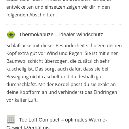
Reißverschlussabdeckung kann keine kalte Luft
entwickelten und einsetzen zeigen wir dir in den
eindringen und ihr Kinn ist vor Verletzungen
folgenden Abschnitten.
geschützt. Pärchen schätzen es, dass sie 2
Deckenschlafsäcke koppeln können. Familien
bewerten diese Funktion auch als nützlich, um
Thermokapuze – idealer Windschutz
eine große Decke für alle zu erhalten. Sie
Schlafsäcke mit dieser Besonderheit schützen deinen
wünschen sich, dass er etwas dicker gefüttert ist
Kopf extra gut vor Wind und Regen. Sie ist mit einer
und auch bei niedrigeren Temperaturen warm
Baumwollschicht überzogen, die zusätzlich sehr
hält. Zudem raschelt die Kapuze, wenn sie den
kuschelig ist. Das sorgt auch dafür, dass sie bei
Kopf bewegen.
Bewegung nicht raschelt und du deshalb gut
durchschläfst. Mit der Kordel passt du sie exakt an
Vorteile
deine Kopfform an und verhinderst das Eindringen
Reißverschlussabdeckung
vor kalter Luft.
Optimale Beinfreiheit
Schnelltrocknend
Wasserabweisend
Tec Loft Compact – optimales Wärme-
Gewicht-Verhältnis