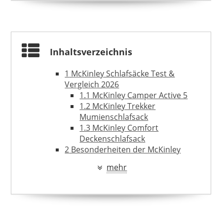
Inhaltsverzeichnis
1
McKinley Schlafsäcke Test &
Vergleich 2026
1.1
McKinley Camper Active 5
1.2
McKinley Trekker
Mumienschlafsack
1.3
McKinley Comfort
Deckenschlafsack
2
Besonderheiten der McKinley
MC KINLEY
Schlafsäcke
76,04 €
*
mehr
2.1
Thermokapuze – idealer
Windschutz
2.2
Tec Loft Compact – optimales
Wärme-Gewicht-Verhältnis
2.3
Tec Loft Microlite –