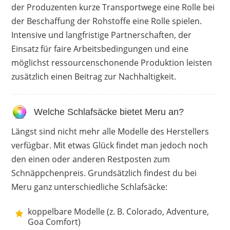
geringes Gewicht
der Produzenten kurze Transportwege eine Rolle bei
kleines Packmaß
der Beschaffung der Rohstoffe eine Rolle spielen.
wärmt
Intensive und langfristige Partnerschaften, der
Einsatz für faire Arbeitsbedingungen und eine
möglichst ressourcenschonende Produktion leisten
Nachteile
zusätzlich einen Beitrag zur Nachhaltigkeit.
saugt Flüssigkeit auf
großes Packmaß
Welche Schlafsäcke bietet Meru an?
Längst sind nicht mehr alle Modelle des Herstellers
verfügbar. Mit etwas Glück findet man jedoch noch
den einen oder anderen Restposten zum
Schnäppchenpreis. Grundsätzlich findest du bei
Meru ganz unterschiedliche Schlafsäcke:
koppelbare Modelle (z. B. Colorado, Adventure,
Goa Comfort)