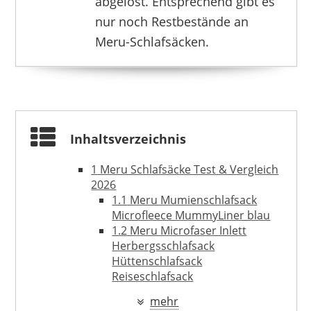
abgelöst. Entsprechend gibt es
nur noch Restbestände an
Meru-Schlafsäcken.
Inhaltsverzeichnis
1
Meru Schlafsäcke Test & Vergleich
2026
1.1
Meru Mumienschlafsack
Microfleece MummyLiner blau
1.2
Meru Microfaser Inlett
Herbergsschlafsack
Hüttenschlafsack
Reiseschlafsack
1.3
Inlett Herbergsschlafsack
mehr
Hüttenschlafsack