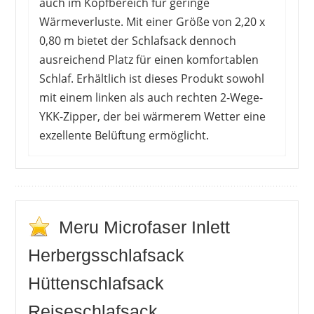
auch im Kopfbereich für geringe
Wärmeverluste. Mit einer Größe von 2,20 x
0,80 m bietet der Schlafsack dennoch
ausreichend Platz für einen komfortablen
Schlaf. Erhältlich ist dieses Produkt sowohl
mit einem linken als auch rechten 2-Wege-
YKK-Zipper, der bei wärmerem Wetter eine
exzellente Belüftung ermöglicht.
KäuferInnen dieses Schlafsackes schätzen vor
allem das geringe Packmaß und das geringe
Gewicht, wodurch er sich auch für
Trekkingtouren eignet. Das Material sorgt dabei
Meru Microfaser Inlett
für eine gute Wärmeentwicklung auch in
Herbergsschlafsack
kälteren Nächten. Bei Bedarf lässt sich der
Schlafsack einfach durchspülen und trocknet
Hüttenschlafsack
schnell wieder. Natürlich ist auch der hohe
Reiseschlafsack