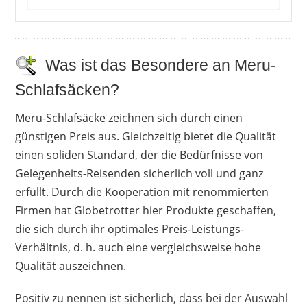
KäuferInnen dieses Inlets sind sich uneinig, ob
das Packmaß besonders vergleichsweise groß
oder klein ist. Gleiches gilt für die Frage, ob sich
Was ist das Besondere an Meru-
der Schlafsack nun für Menschen bis zu einer
Schlafsäcken?
Körpergröße von 1,80 m eignet oder nicht.
Einigkeit herrscht hingegen darin, dass das
Meru-Schlafsäcke zeichnen sich durch einen
Baumwoll-Material angenehm auf der Haut ist
günstigen Preis aus. Gleichzeitig bietet die Qualität
und der Schlafsack in kühleren Nächten nicht
einen soliden Standard, der die Bedürfnisse von
nur hilfreich ist, um Tiere abzuhalten, sondern
Gelegenheits-Reisenden sicherlich voll und ganz
auch um zu wärmen. Da der Stoff Flüssigkeit
erfüllt. Durch die Kooperation mit renommierten
aufsaugt, schläft man selbst einigerma0en
Firmen hat Globetrotter hier Produkte geschaffen,
trocken, da die Feuchtigkeit vom Körper
die sich durch ihr optimales Preis-Leistungs-
abtransportiert wird. Regnet es allerdings, kehrt
Verhältnis, d. h. auch eine vergleichsweise hohe
sich der Effekt ins Negative um.
Qualität auszeichnen.
Vorteile
Positiv zu nennen ist sicherlich, dass bei der Auswahl