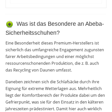
Bei diesem Modell gibt es nur wenige
Rezensionen. Die vorhandenen sprechen
allerdings eine klare Kaufempfehlung aus. Der
Was ist das Besondere an Abeba-
Schlafsack hält hinsichtlich seiner
Sicherheitsschuhen?
Wärmeleistung absolut, was der Hersteller
verspricht, sodass auch Frauen, die zum Frieren
Eine Besonderheit dieses Premium-Herstellers ist
neigen, warm und bequem schlafen können. Da
sicherlich das umfangreiche Engagement zugunsten
es keinerlei negativen Anmerkungen gibt, liegt
fairer Arbeitsbedingungen und einer möglichst
hier wohl eine klare Kaufempfehlung vor.
ressourcenschonenden Produktion, die z. B. auch
das Recycling von Daunen umfasst.
Vorteile
sehr warm
Daneben zeichnen sich die Schlafsäcke durch ihre
bequem
Eignung für extreme Wetterlagen aus. Mehrheitlich
ideal für Frauen, die leicht frieren
liegt der Komfortbereich der Produkte dabei um den
Gefrierpunkt, was sie für den Einsatz in den kälteren
Jahreszeiten prädestiniert. Damit hier auch wirklich
Nachteile