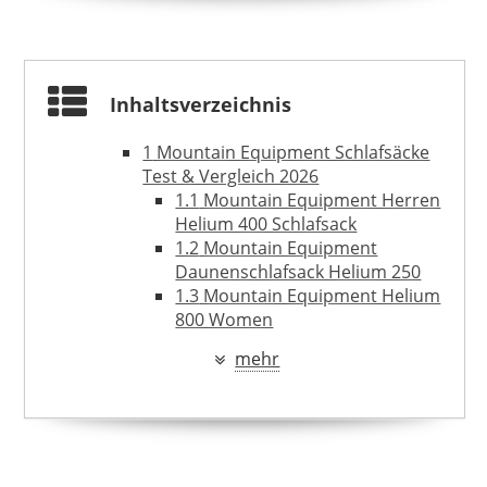
MOUNTAIN EQUIPMENT
298,89 €
*
Inhaltsverzeichnis
1
Mountain Equipment Schlafsäcke
Test & Vergleich 2026
1.1
Mountain Equipment Herren
Helium 400 Schlafsack
1.2
Mountain Equipment
Daunenschlafsack Helium 250
1.3
Mountain Equipment Helium
800 Women
2
Was ist das Besondere an Abeba-
mehr
Sicherheitsschuhen?
2.1
Verschiedene Fußformen für
den optimalen Schlafkomfort
2.2
Down Cycle – Recycelte
MOUNTAIN EQUIPMENT
Daunen für mehr Nachhaltigkeit
99,00 €
*
2.3
Außenmaterialien – leicht,