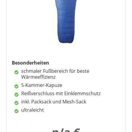
leicht und kuschelig
leichtgängiger Zip-Verschluss
schnelles Verstauen
hält auch bei feuchter Luft warm
Nachteile
keine bekannt
Besonderheiten
schmaler Fußbereich für beste
Wärmeeffizienz
5-Kammer-Kapuze
Reißverschluss mit Einklemmschutz
inkl. Packsack und Mesh-Sack
ultraleicht